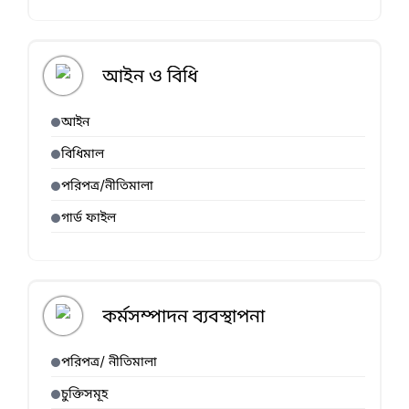
আইন ও বিধি
আইন
বিধিমাল
পরিপত্র/নীতিমালা
গার্ড ফাইল
কর্মসম্পাদন ব্যবস্থাপনা
পরিপত্র/ নীতিমালা
চুক্তিসমূহ